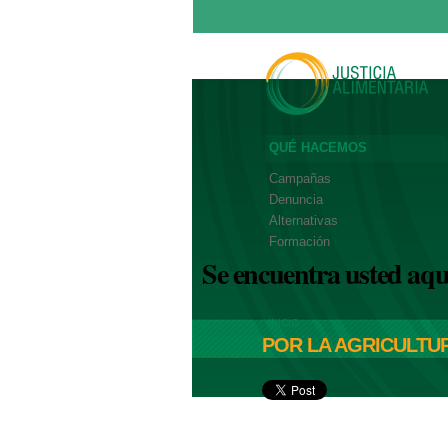
QUÉ HACEMOS
Campañas
Denuncia
Alternativas
Formación
Se encuentra usted aqu
INICIO
POR LA AGRICULTUR