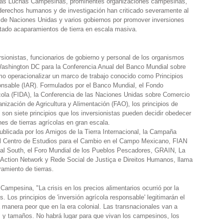
e las Luchas Campesinas, prominentes organizaciones campesinas,
derechos humanos y de investigación han criticado severamente al
 de Naciones Unidas y varios gobiernos por promover inversiones
tado acaparamientos de tierra en escala masiva.
versionistas, funcionarios de gobierno y personal de los organismos
 Washington DC para la Conferencia Anual del Banco Mundial sobre
mo operacionalizar un marco de trabajo conocido como Principios
onsable (IAR). Formulados por el Banco Mundial, el Fondo
ícola (FIDA), la Conferencia de las Naciones Unidas sobre Comercio
nización de Agricultura y Alimentación (FAO), los principios de
 son siete principios que los inversionistas pueden decidir obedecer
nes de tierras agrícolas en gran escala.
ublicada por los Amigos de la Tierra Internacional, la Campaña
 el Centro de Estudios para el Cambio en el Campo Mexicano, FIAN
obal South, el Foro Mundial de los Pueblos Pescadores, GRAIN, La
ction Network y Rede Social de Justiça e Direitos Humanos, llama
ramiento de tierras.
ampesina, "La crisis en los precios alimentarios ocurrió por la
s. Los principios de 'inversión agrícola responsable' legitimarán el
 manera peor que en la era colonial. Las transnacionales van a
pos y tamaños. No habrá lugar para que vivan los campesinos, los