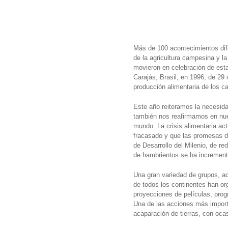
Más de 100 acontecimientos dife
de la agricultura campesina y l
movieron en celebración de est
Carajás, Brasil, en 1996, de 29
producción alimentaria de los c
Este año reiteramos la necesida
también nos reafirmamos en nues
mundo. La crisis alimentaria act
fracasado y que las promesas de
de Desarrollo del Milenio, de re
de hambrientos se ha increment
Una gran variedad de grupos, a
de todos los continentes han org
proyecciones de películas, prog
Una de las acciones más importa
acaparación de tierras, con oc