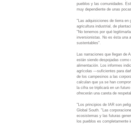
pueblos y las comunidades. Est
muy dependiente de unas pocas
"Las adquisiciones de tierra en
agricultura industrial, de plant
"No tenemos por qué legitimarla
inversionistas. No es ésta una a
sustentables".
Las narraciones que llegan de A
están siendo despojadas como n
alimentación. Los informes indi
agrícolas —suficientes para dar
de los campesinos a las corpora
calculan que ya se han comprome
la cifra se triplicará en un futu
ofrecerán una careta de respeta
"Los principios de IAR son peli
Global South. "Las corporacione
ecosistemas y las futuras genera
los pueblos es completamente i