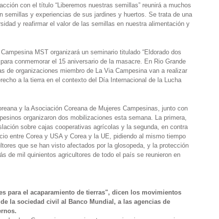
Colab
 acción con el título “Liberemos nuestras semillas” reunirá a muchos
Ciber
n semillas y experiencias de sus jardines y huertos. Se trata de una
Tiend
rsidad y reafirmar el valor de las semillas en nuestra alimentación y
a Campesina MST organizará un seminario titulado “Eldorado dos
 para conmemorar el 15 aniversario de la masacre. En Rio Grande
nas de organizaciones miembro de La Via Campesina van a realizar
cho a la tierra en el contexto del Día Internacional de la Lucha
reana y la Asociación Coreana de Mujeres Campesinas, junto con
pesinos organizaron dos mobilizaciones esta semana. La primera,
islación sobre cajas cooperativas agrícolas y la segunda, en contra
cio entre Corea y USA y Corea y la UE, pidiendo al mismo tiempo
tores que se han visto afectados por la glosopeda, y la protección
 de mil quinientos agricultores de todo el país se reunieron en
es para el acaparamiento de tierras", dicen los movimientos
 de la sociedad civil al Banco Mundial, a las agencias de
ernos.