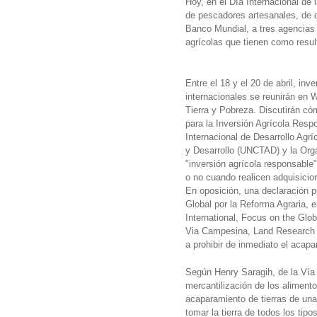
Hoy, en el Día Internacional d
de pescadores artesanales, de 
Banco Mundial, a tres agencias
agrícolas que tienen como resul
Entre el 18 y el 20 de abril, in
internacionales se reunirán en
Tierra y Pobreza. Discutirán có
para la Inversión Agrícola Resp
Internacional de Desarrollo Agr
y Desarrollo (UNCTAD) y la Orga
"inversión agrícola responsable"
o no cuando realicen adquisicio
En oposición, una declaración p
Global por la Reforma Agraria,
International, Focus on the Gl
Via Campesina, Land Research A
a prohibir de inmediato el acapa
Según Henry Saragih, de la Vía C
mercantilización de los alimento
acaparamiento de tierras de una
tomar la tierra de todos los ti