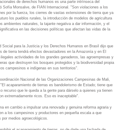
rnacionales de derechos humanos es una parte intrínseca del
mó Sofía Monsalve, de FIAN Internacional. "Son violaciones a los
s por la fuerza, los cierres de vastas extensiones de tierra que ya
 futuro los pueblos rurales, la introducción de modelos de agricultura
s ambientes naturales, la tajante negativa a dar información, y el
ignificativa en las decisiones políticas que afectan las vidas de la
Social para la Justicia y los Derechos Humanos en Brasil dijo que
 de tierra tendrá efectos devastadores en la Amazonía y en El
as ilegales actividades de los grandes ganaderos, las agroempresas y
ras que destruyen los bosques protegidos y la biodiversidad propia
 los campesinos e indígenas en sus territorios".
Coordinación Nacional de las Organizaciones Campesinas de Mali,
El acaparamiento de tierras es bandolerismo de Estado; tiene que
co recurso que le queda a la gente para dárselo a quienes ya tienen
on extremadamente ricos. Eso es inaceptable".
ama en cambio a impulsar una renovada y genuina reforma agraria y
yen a los campesinos y productores en pequeña escala a que
as por medios agroecológicos.
rohibir el acaparamiento de tierras, no de darle una fachada de