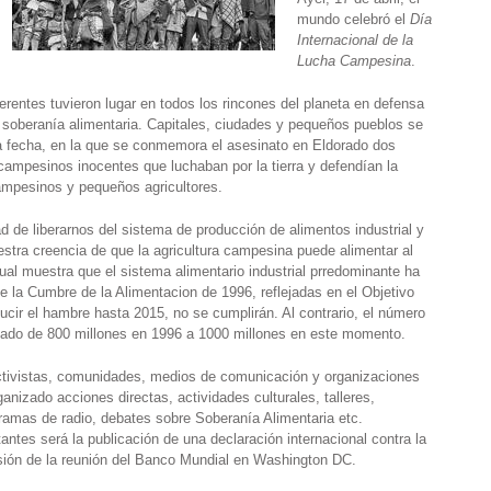
mundo celebró el
Día
Conó
Internacional de la
Lucha Campesina
.
Quie
Equi
rentes tuvieron lugar en todos los rincones del planeta en defensa
Nuest
a soberanía alimentaria. Capitales, ciudades y pequeños pueblos se
Pregu
a fecha, en la que se conmemora el asesinato en Eldorado dos
Nuest
 campesinos inocentes que luchaban por la tierra y defendían la
ampesinos y pequeños agricultores.
Justi
En mo
d de liberarnos del sistema de producción de alimentos industrial y
Desde
tra creencia de que la agricultura campesina puede alimentar al
En c
ual muestra que el sistema alimentario industrial prredominante ha
 la Cumbre de la Alimentacion de 1996, reflejadas en el Objetivo
Apr
ducir el hambre hasta 2015, no se cumplirán. Al contrario, el número
ado de 800 millones en 1996 a 1000 millones en este momento.
Sober
Actua
ctivistas, comunidades, medios de comunicación y organizaciones
Amen
anizado acciones directas, actividades culturales, talleres,
Recu
ramas de radio, debates sobre Soberanía Alimentaria etc.
ntes será la publicación de una declaración internacional contra la
Actú
asión de la reunión del Banco Mundial en Washington DC.
Únete