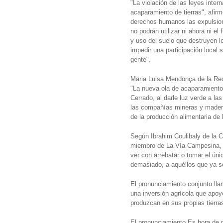
"La violación de las leyes inte
acaparamiento de tierras", afir
derechos humanos las expulsione
no podrán utilizar ni ahora ni el
y uso del suelo que destruyen lo
impedir una participación local s
gente".
Maria Luisa Mendonça de la Red 
"La nueva ola de acaparamientos
Cerrado, al darle luz verde a l
las compañías mineras y madere
de la producción alimentaria de
Según Ibrahim Coulibaly de la 
miembro de La Vía Campesina, "
ver con arrebatar o tomar el úni
demasiado, a aquéllos que ya s
El pronunciamiento conjunto ll
una inversión agrícola que apo
produzcan en sus propias tierr
El pronunciamiento Es hora de p