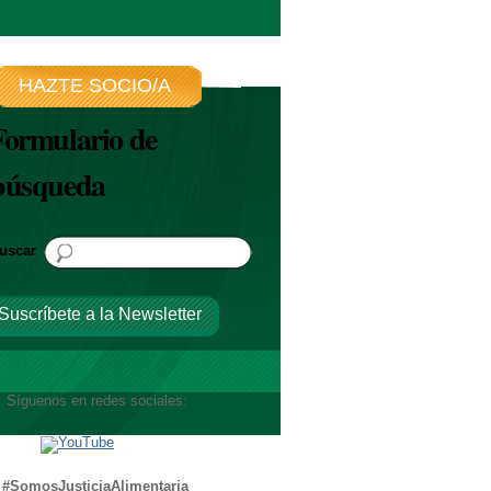
HAZTE SOCIO/A
Formulario de
búsqueda
uscar
Suscríbete a la Newsletter
íguenos en redes sociales:
#SomosJusticiaAlimentaria