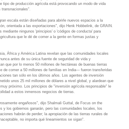
e tipo de producción agrícola está provocando un modo de vida
 transnacionales".
 gran escala están diseñadas para abrirle nuevos espacios a la
ación, orientada a las exportaciones", dijo Henk Hobbelink, de GRAIN.
s mediante ningunos 'principios' o 'códigos de conducta' para
gricultura que le dé de comer a la gente en formas justas y
sia, África y América Latina revelan que las comunidades locales
unca antes de su única fuente de seguridad de vida y
can que por lo menos 50 millones de hectáreas de buenas tierras
le de comer a 50 millones de familias en India— fueron transferidas
ciones tan sólo en los últimos años. Los agentes de inversión
tido unos 25 mil millones de dólares a nivel global, y alardean que
ro muy próximo. Los principios de "inversión agrícola responsable" le
bilidad a estos inmensos negocios de tierras.
grosamente engañosos", dijo Shalmali Guttal, de Focus on the
s y los gobiernos ganarán, pero las comunidades locales, los
ciones habrán de perder; la apropiación de las tierras rurales de
naceptable, no importa qué lineamientos se sigan".