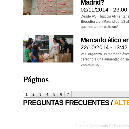
Madrid?
02/11/2014 - 23:00
Desde VSF Justicia Alimentaria
Biocultura en Madrid
del 13 a
que nos acompañaras
!
Mercado ético en
22/10/2014 - 13:42
VSF organiza un mercado ético 
derecho a una alimentación san
ciudadanía.
Páginas
1
2
3
4
5
6
7
PREGUNTAS FRECUENTES /
ALT
Justicia Alimentaria C/ Florid