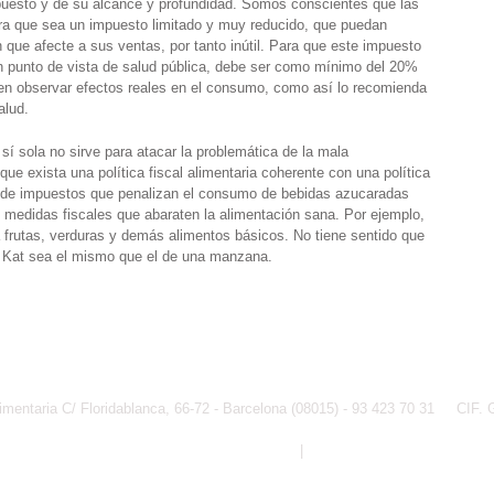
esto y de su alcance y profundidad. Somos conscientes que las
ara que sea un impuesto limitado y muy reducido, que puedan
Actú
in que afecte a sus ventas, por tanto inútil. Para que este impuesto
Únete
n punto de vista de salud pública, debe ser como mínimo del 20%
Colab
ieren observar efectos reales en el consumo, como así lo recomienda
Ciber
alud.
Tiend
sí sola no sirve para atacar la problemática de la mala
que exista una política fiscal alimentaria coherente con una política
ipo de impuestos que penalizan el consumo de bebidas azucaradas
medidas fiscales que abaraten la alimentación sana. Por ejemplo,
 frutas, verduras y demás alimentos básicos. No tiene sentido que
it Kat sea el mismo que el de una manzana.
limentaria C/ Floridablanca, 66-72 - Barcelona (08015) - 93 423 70 31 CIF.
Política de Privacidad y Aviso Legal
|
Política de Cookies