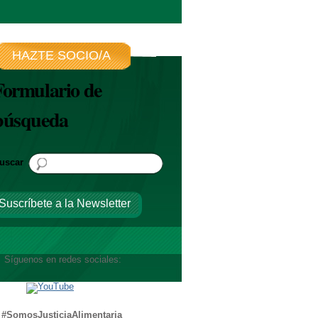
HAZTE SOCIO/A
Formulario de
búsqueda
uscar
Suscríbete a la Newsletter
íguenos en redes sociales:
#SomosJusticiaAlimentaria