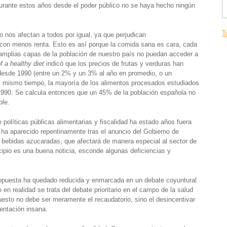
rante estos años desde el poder público no se haya hecho ningún
T
nos afectan a todos por igual, ya que perjudican
con menos renta. Esto es así porque la comida sana es cara, cada
Conó
amplias capas de la población de nuestro país no puedan acceder a
f a healthy diet
indicó que los precios de frutas y verduras han
Quie
esde 1990 (entre un 2% y un 3% al año en promedio, o un
Equi
 mismo tiempo, la mayoría de los alimentos procesados estudiados
Nuest
990. Se calcula entonces que un 45% de la población española no
Pregu
ble.
Nuest
 políticas públicas alimentarias y fiscalidad ha estado años fuera
Justi
a ha aparecido repentinamente tras el anuncio del Gobierno de
En mo
 bebidas azucaradas, que afectará de manera especial al sector de
Desde
cipio es una buena noticia, esconde algunas deficiencias y
En c
Apr
propuesta ha quedado reducida y enmarcada en un debate coyuntural
 en realidad se trata del debate prioritario en el campo de la salud
Sober
puesto no debe ser meramente el recaudatorio, sino el desincentivar
Actua
entación insana.
Amen
Recu