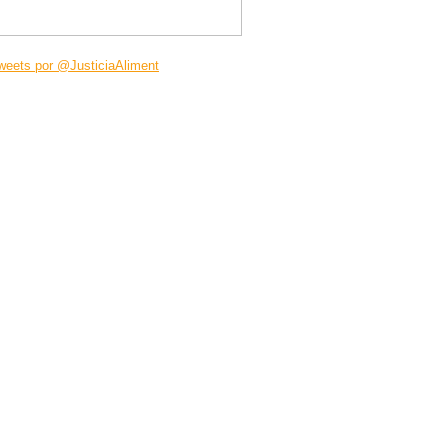
weets por @JusticiaAliment
cenos
nes somos
po humano
ras alianzas
ntas frecuentes
ra historia
cia alimentaria:
vimiento
 la prensa
ampañas
ende
anía Alimentaria
lidad
azas
rsos