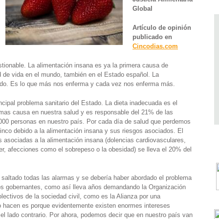
Global
Artículo de opinión
publicado en
Cincodias.com
estionable. La alimentación insana es ya la primera causa de
d de vida en el mundo, también en el Estado español. La
ndo. Es lo que más nos enferma y cada vez nos enferma más.
ncipal problema sanitario del Estado. La dieta inadecuada es el
emas causa en nuestra salud y es responsable del 21% de las
.000 personas en nuestro país. Por cada día de salud que perdemos
nco debido a la alimentación insana y sus riesgos asociados. El
 asociadas a la alimentación insana (dolencias cardiovasculares,
er, afecciones como el sobrepeso o la obesidad) se lleva el 20% del
.
 saltado todas las alarmas y se debería haber abordado el problema
tros gobernantes, como así lleva años demandando la Organización
lectivos de la sociedad civil, como es la Alianza por una
lo hacen es porque evidentemente existen enormes intereses
l lado contrario. Por ahora, podemos decir que en nuestro país van