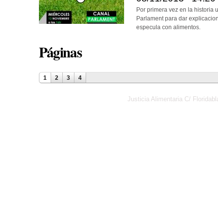
Por primera vez en la histori
Parlament para dar explicacio
especula con alimentos.
Páginas
1
2
3
4
Justicia Alimentaria C/ Florid
Política de