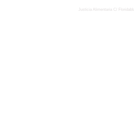
Justicia Alimentaria C/ Florid
Política de