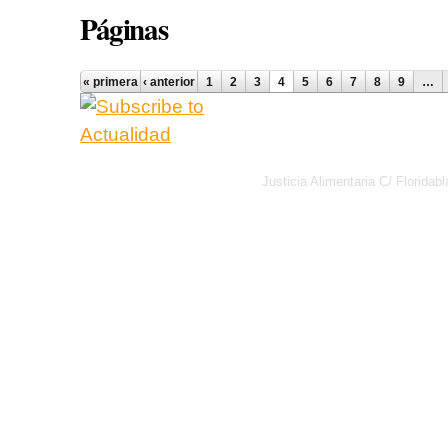
Páginas
« primera
‹ anterior
1
2
3
4
5
6
7
8
9
…
Justicia Alimentaria C/ Florid
Política de