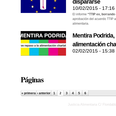
dispararse
10/02/2015 - 17:16
El informe
“TTIP ex, borrando
aprobación del acuerdo TTIP a
alimentaria.
Mentira Podrida,
alimentación cha
02/02/2015 - 15:38
Páginas
« primera
‹ anterior
1
2
3
4
5
6
Justicia Alimentaria C/ Florid
Política de