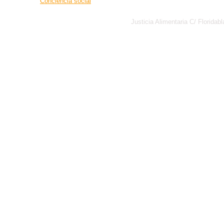
Conciencia social
Justicia Alimentaria C/ Florid
Política de